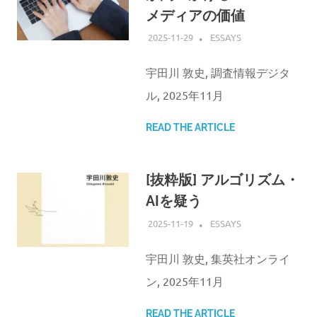
メディアの価値
2025-11-29
ATSUSHI UDAGAWA
ESSAYS
宇田川 敦史, 調査情報デジタ
ル, 2025年11月
READ THE ARTICLE
[抜粋版] アルゴリズム・
AIを疑う
2025-11-19
ATSUSHI UDAGAWA
ESSAYS
宇田川 敦史, 集英社オンライ
ン, 2025年11月
READ THE ARTICLE