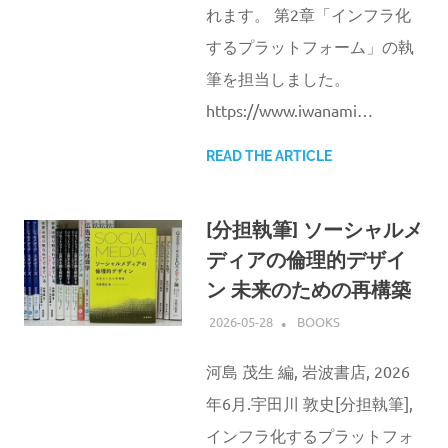
れます。 第2章「インフラ化
するプラットフォーム」の執
筆を担当しました。
https://www.iwanami…
READ THE ARTICLE
[分担執筆] ソーシャルメ
ディアの倫理的デザイ
ン 未来のための再構築
2026-05-28
ATSUSHI UDAGAWA
BOOKS
河島 茂生 編, 岩波書店, 2026
年6月.宇田川 敦史[分担執筆],
インフラ化するプラットフォ