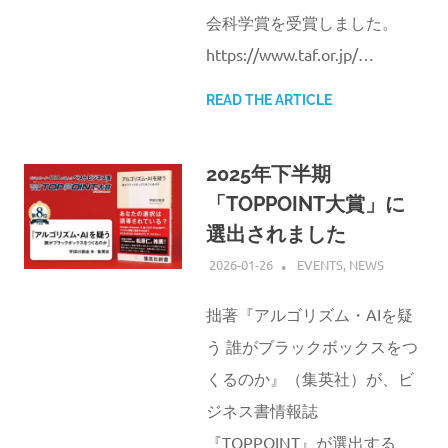
会科学賞を受賞しました。
https://www.taf.or.jp/…
READ THE ARTICLE
2025年下半期
「TOPPOINT大賞」に
選出されました
2026-01-26
ATSUSHI UDAGAWA
EVENTS
,
NEWS
拙著『アルゴリズム・AIを疑
う 誰がブラックボックスをつ
くるのか』（集英社）が、ビ
ジネス書情報誌
『TOPPOINT』が選出する