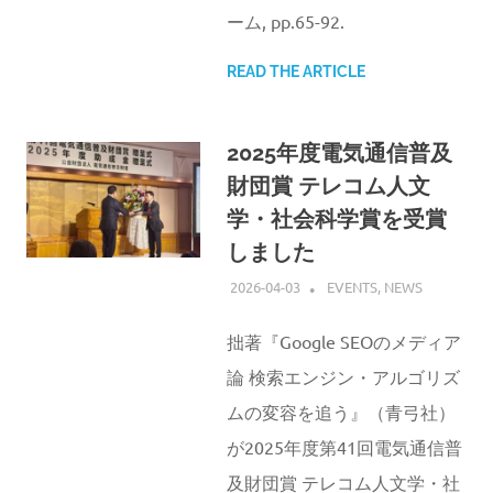
ーム, pp.65-92.
READ THE ARTICLE
2025年度電気通信普及
財団賞 テレコム人文
学・社会科学賞を受賞
しました
2026-04-03
ATSUSHI UDAGAWA
EVENTS
,
NEWS
拙著『Google SEOのメディア
論 検索エンジン・アルゴリズ
ムの変容を追う』（青弓社）
が2025年度第41回電気通信普
及財団賞 テレコム人文学・社