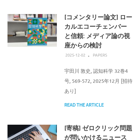
[コメンタリー論文] ロー
カルエコーチェンバー
と信頼: メディア論の視
座からの検討
2025-12-02
ATSUSHI UDAGAWA
PAPERS
宇田川 敦史, 認知科学 32巻4
号, 569-572, 2025年12月 [招待
あり]
READ THE ARTICLE
[寄稿] ゼロクリック問題
が問いかけるニュース