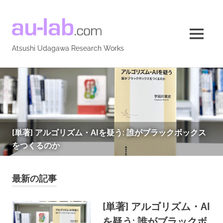
Atsushi
MENU
Udagawa
Atsushi Udagawa Research Works
Research
コ
ン
Works
テ
ン
ツ
へ
[単著] アルゴリズム・AIを疑う: 誰がブラックボックス
ス
をつくるのか
キ
ッ
最新の記事
プ
[単著] アルゴリズム・AI
を疑う: 誰がブラックボ