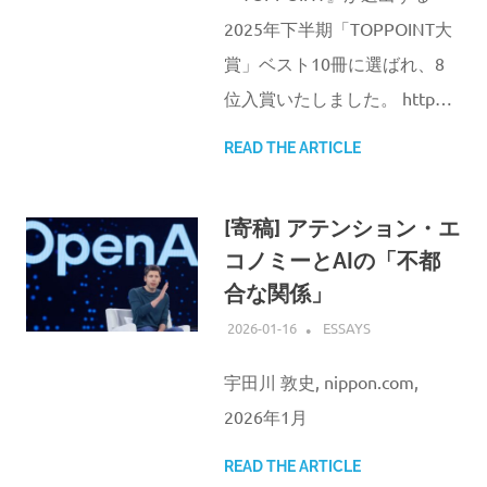
2025年下半期「TOPPOINT大
賞」ベスト10冊に選ばれ、8
位入賞いたしました。 http…
READ THE ARTICLE
[寄稿] アテンション・エ
コノミーとAIの「不都
合な関係」
2026-01-16
ATSUSHI UDAGAWA
ESSAYS
宇田川 敦史, nippon.com,
2026年1月
READ THE ARTICLE