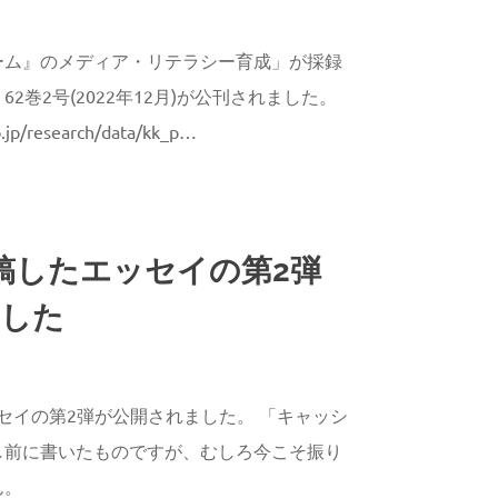
AGAWA
ーム』のメディア・リテラシー育成」が採録
2巻2号(2022年12月)が公刊されました。
.jp/research/data/kk_p…
寄稿したエッセイの第2弾
ました
AGAWA
ッセイの第2弾が公開されました。 「キャッシ
し前に書いたものですが、むしろ今こそ振り
ん。