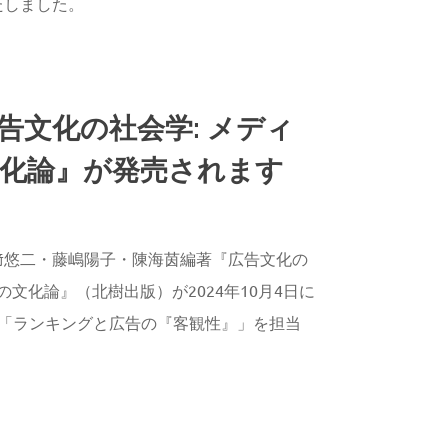
たしました。
告文化の社会学: メディ
化論』が発売されます
AGAWA
﨑悠二・藤嶋陽子・陳海茵編著『広告文化の
の文化論』（北樹出版）が2024年10月4日に
章「ランキングと広告の『客観性』」を担当