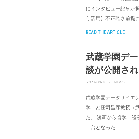
にインタビュー記事が掲
う活用】不正確さ前提
READ THE ARTICLE
武蔵学園デー
談が公開され
2023-04-20
ATSUSHI UD
NEWS
武蔵学園データサイエ
学）と庄司昌彦教授（
た。 漫画から哲学、経
土台となった—