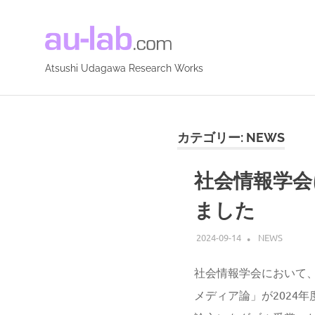
Atsushi
Udagawa
Atsushi Udagawa Research Works
コ
Research
ン
テ
カテゴリー:
NEWS
Works
ン
ツ
社会情報学会
へ
ス
ました
キ
ッ
2024-09-14
ATSUSHI UD
NEWS
プ
社会情報学会において
メディア論」が2024