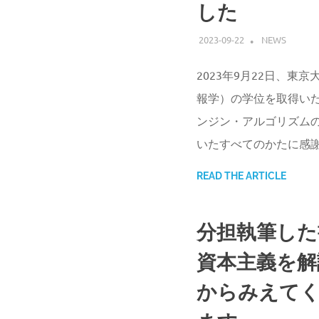
した
2023-09-22
ATSUSHI UD
NEWS
2023年9月22日、
報学）の学位を取得いた
ンジン・アルゴリズムの
いたすべてのかたに感
READ THE ARTICLE
分担執筆した
資本主義を解
からみえてく