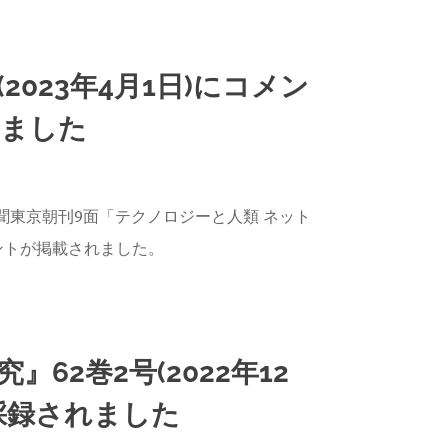
2023年4月1日)にコメン
れました
AGAWA
新聞東京朝刊9面「テクノロジーと人類 ネット
ントが掲載されました。
』62巻2号(2022年12
採録されました