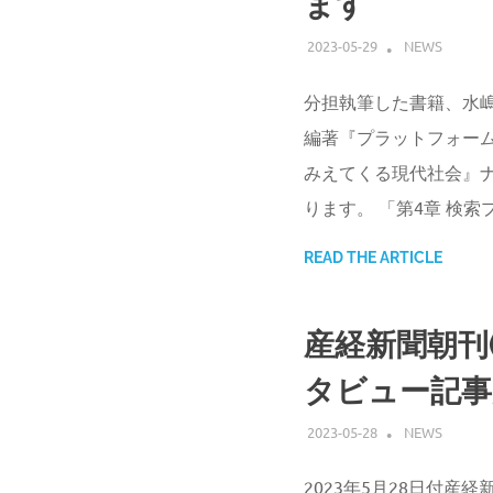
ます
2023-05-29
ATSUSHI UD
NEWS
分担執筆した書籍、水
編著『プラットフォーム
みえてくる現代社会』ナ
ります。 「第4章 検索
READ THE ARTICLE
産経新聞朝刊(
タビュー記事
2023-05-28
ATSUSHI UD
NEWS
2023年5月28日付産