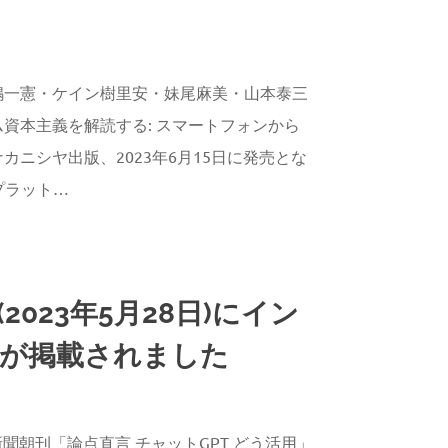
AGAWA
嶋一憲・ケイン樹里安・妹尾麻美・山本泰三
資本主義を解読する: スマートフォンから
カニシヤ出版、2023年6月15日に発売とな
プラット…
2023年5月28日)にイン
が掲載されました
AGAWA
経新聞朝刊「論点直言 チャットGPT どう活用」