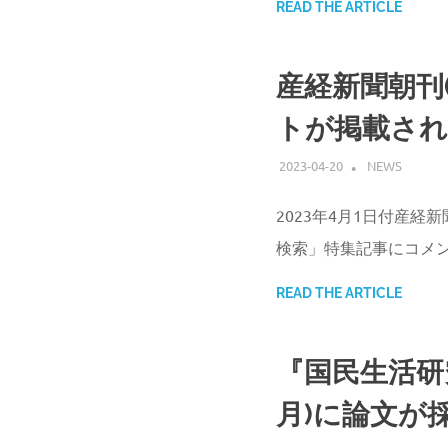
READ THE ARTICLE
産経新聞朝刊(
トが掲載さ
2023-04-20
ATSUSHI UD
NEWS
2023年4月1日付産経
検索」特集記事にコメ
READ THE ARTICLE
『国民生活研究
月)に論文が