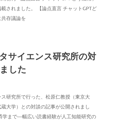
載されました。 【論点直言 チャットGPTど
に共存議論を
タサイエンス研究所の対
ました
AGAWA
ンス研究所で行った、松原仁教授（東京大
武蔵大学）との対談の記事が公開されまし
済学まで—幅広い読書経験が人工知能研究の