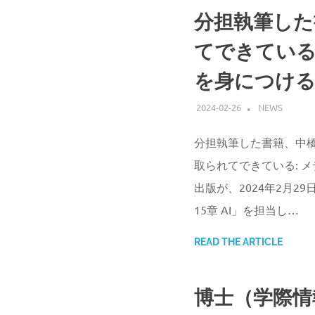
分担執筆した
てできている
を身につける
2024-02-26
ATSUSHI UD
NEWS
分担執筆した書籍、中橋
取られてできている: 
出版が、2024年2月29
15章 AI」を担当し…
READ THE ARTICLE
博士（学際情