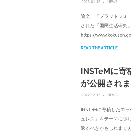
2023-01-12
ATSUSHI UD
NEWS
論文「『プラットフォ
された『国民生活研究』6
https://www.kokusen.go
READ THE ARTICLE
INSTeMに
が公開され
2022-12-13
ATSUSHI UD
NEWS
INSTeMに寄稿したエ
ュレス」をテーマに少
返るべきかもしれませ