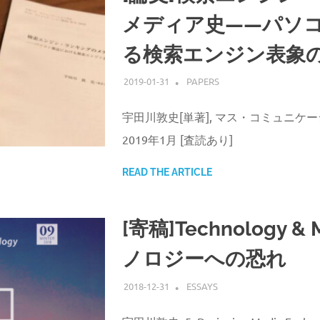
メディア史——パソ
る検索エンジン表象
2019-01-31
ATSUSHI UDAGAWA
PAPERS
宇田川敦史[単著], マス・コミュニケーション
2019年1月 [査読あり]
READ THE ARTICLE
[寄稿]Technology & 
ノロジーへの恐れ
2018-12-31
ATSUSHI UDAGAWA
ESSAYS