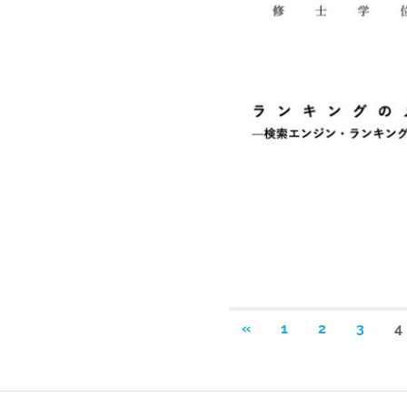
投
前
«
1
2
3
4
の
稿
記
事
の