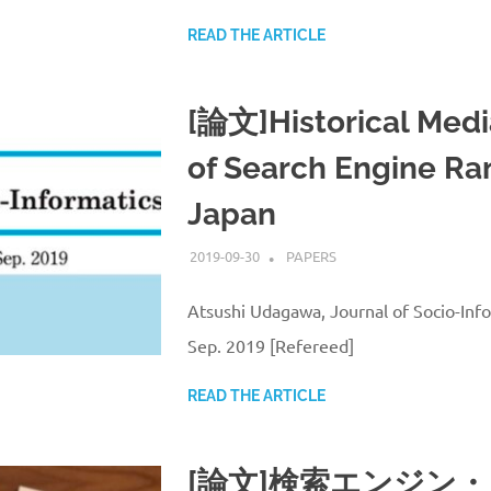
READ THE ARTICLE
[論文]Historical Medi
of Search Engine Ra
Japan
2019-09-30
ATSUSHI UDAGAWA
PAPERS
Atsushi Udagawa, Journal of Socio-Info
Sep. 2019 [Refereed]
READ THE ARTICLE
[論文]検索エンジン