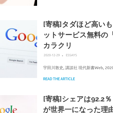
[寄稿]タダほど高い
ットサービス無料の
カラクリ
2020-12-29
ATSUSHI UDAGAWA
ESSAYS
宇田川敦史, 講談社 現代新書Web, 202
READ THE ARTICLE
[寄稿]シェアは92.2％
が世界一になった理