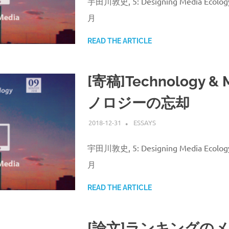
宇田川敦史, 5: Designing Media Ecology
月
READ THE ARTICLE
[寄稿]Technology & 
ノロジーの忘却
2018-12-31
ATSUSHI UDAGAWA
ESSAYS
宇田川敦史, 5: Designing Media Ecology
月
READ THE ARTICLE
[論文]ランキングの