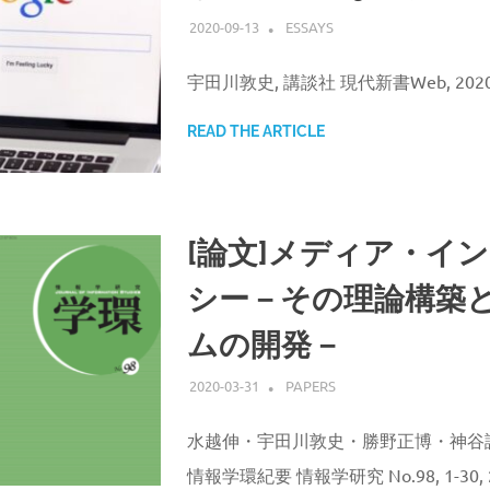
2020-09-13
ATSUSHI UDAGAWA
ESSAYS
宇田川敦史, 講談社 現代新書Web, 202
READ THE ARTICLE
[論文]メディア・イ
シー－その理論構築
ムの開発－
2020-03-31
ATSUSHI UDAGAWA
PAPERS
水越伸・宇田川敦史・勝野正博・神谷説子
情報学環紀要 情報学研究 No.98, 1-30,