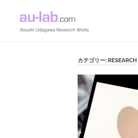
Atsushi
Udagawa
Atsushi Udagawa Research Works
コ
Research
ン
テ
カテゴリー:
RESEARCH
Works
ン
ツ
へ
ス
キ
ッ
プ