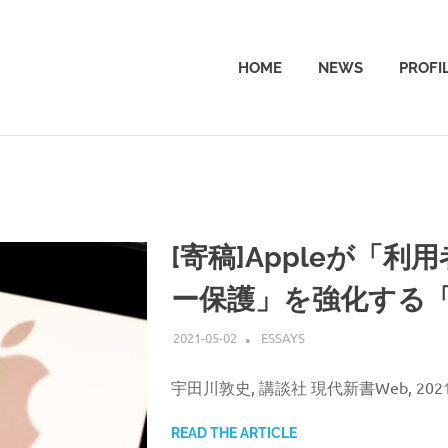
HOME
NEWS
PROFI
[寄稿]Appleが「
ー保護」を強化する
2021-05-02
ATSUSHI UDAGAWA
ESSAYS
宇田川敦史, 講談社 現代新書Web, 202
READ THE ARTICLE