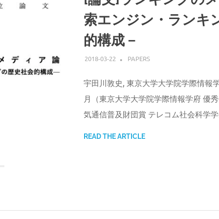
索エンジン・ランキ
的構成－
2018-03-22
ATSUSHI UDAGAWA
PAPERS
宇田川敦史, 東京大学大学院学際情報学府
月（東京大学大学院学際情報学府 優秀修
気通信普及財団賞 テレコム社会科学学
READ THE ARTICLE