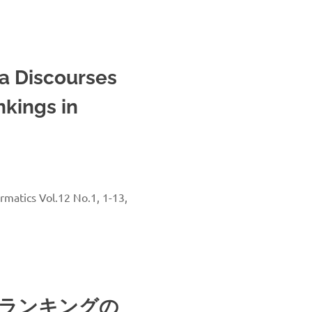
a Discourses
nkings in
rmatics Vol.12 No.1, 1-13,
・ランキングの