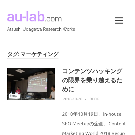
Atsushi
MENU
Udagawa
Atsushi Udagawa Research Works
Research
コ
ン
Works
タグ:
マーケティング
テ
ン
コンテンツハッキング
ツ
の限界を乗り越えるた
へ
ス
めに
キ
2018-10-28
ATSUSHI UDAGAWA
BLOG
ッ
プ
2018年10月19日、In-house
SEO Meetupの企画、Content
Marketing World 2018 Recup