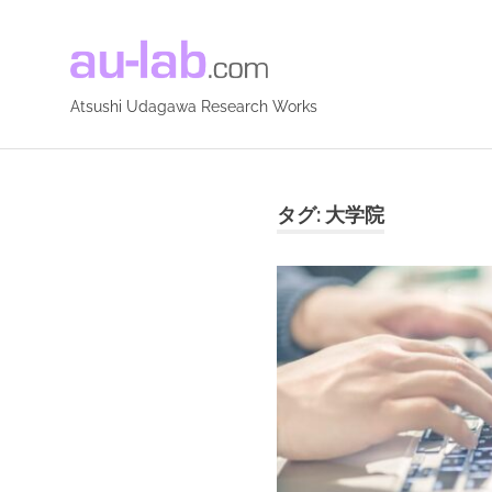
Atsushi
Udagawa
Atsushi Udagawa Research Works
コ
Research
ン
テ
タグ:
大学院
Works
ン
ツ
へ
ス
キ
ッ
プ