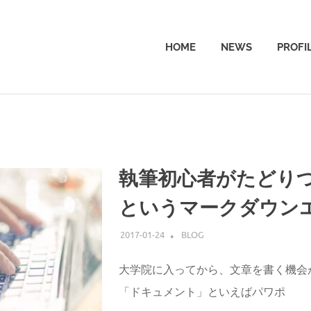
HOME
NEWS
PROFI
執筆初心者がたどりつい
というマークダウン
2017-01-24
ATSUSHI UDAGAWA
BLOG
大学院に入ってから、文章を書く機会
「ドキュメント」といえばパワポ