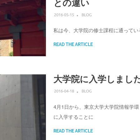
との違い
2016-05-15
ATSUSHI UDAGAWA
BLOG
私は今、大学院の修士課程に通ってい
READ THE ARTICLE
大学院に入学しまし
2016-04-18
ATSUSHI UDAGAWA
BLOG
4月1日から、東京大学大学院情報学
に入学することに
READ THE ARTICLE